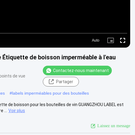
Auto
Picture-
Fullscre
in-
Picture
le Étiquette de boisson imperméable à l'eau
Contactez-nous maintenant
points de vue
Partager
tes
#
labels imperméables pour des bouteilles
quette de boisson pour les bouteilles de vin GUANGZHOU LABEL est
 ...
Voir plus
Laissez un message