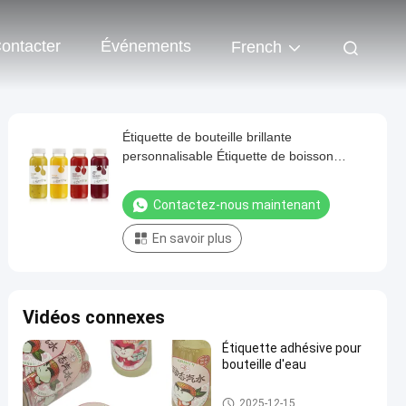
ontacter
Événements
French
Étiquette de bouteille brillante
personnalisable Étiquette de boisson
imperméable à l'eau
Contactez-nous maintenant
En savoir plus
Vidéos connexes
Étiquette adhésive pour
bouteille d'eau
étiquette de bouteille de boiss
2025-12-15