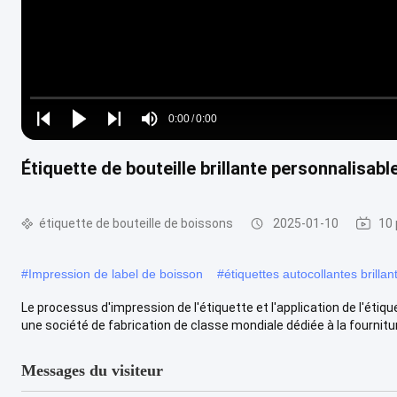
Loaded
:
0%
0:00
/
0:00
Play
Play
Play
Mute
Current
Duration
next
next
Étiquette de bouteille brillante personnalisab
Time
étiquette de bouteille de boissons
2025-01-10
10 
#
Impression de label de boisson
#
étiquettes autocollantes brillan
Le processus d'impression de l'étiquette et l'application de l'éti
une société de fabrication de classe mondiale dédiée à la fourniture
Messages du visiteur