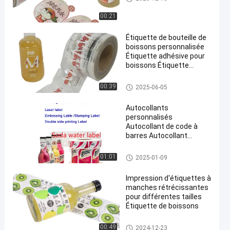
ons
00:21
Étiquette de bouteille de
boissons personnalisée
Étiquette adhésive pour
boissons Étiquette
en
imperméable et durable
pour le jus de bière et plus
étiquette de bouteille de boiss
00:39
2025-06-05
ons
Autocollants
personnalisés
Autocollant de code à
barres Autocollant
d'impression A4
Autocollant de boîte à
étiquette de bouteille de boiss
01:01
2025-01-09
papiers Autocollant
ons
personnalisé Laboratoire
Impression d'étiquettes à
d'autocollant pour
manches rétrécissantes
étiquette de bouteille de
pour différentes tailles
vin
Étiquette de boissons
étiquette de bouteille de boiss
00:49
2024-12-23