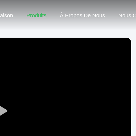
aison
Produits
À Propos De Nous
Nous C
Play
Video