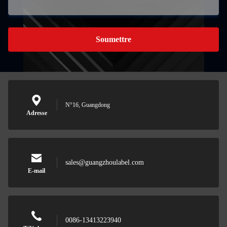
Soumettre
N°16, Guangdong
Adresse
sales@guangzhoulabel.com
E-mail
0086-13413223940