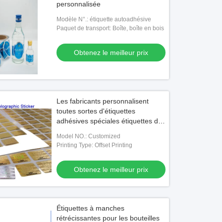
personnalisée
Modèle N°.: étiquette autoadhésive
Paquet de transport: Boîte, boîte en bois
Obtenez le meilleur prix
Les fabricants personnalisent
toutes sortes d'étiquettes
adhésives spéciales étiquettes de
vin personnalisées étiquettes
Model NO.: Customized
transparentes papier autocollant
Printing Type: Offset Printing
personnalisé étiquettes
transparentes autocollant papier
Obtenez le meilleur prix
tap
Étiquettes à manches
rétrécissantes pour les bouteilles