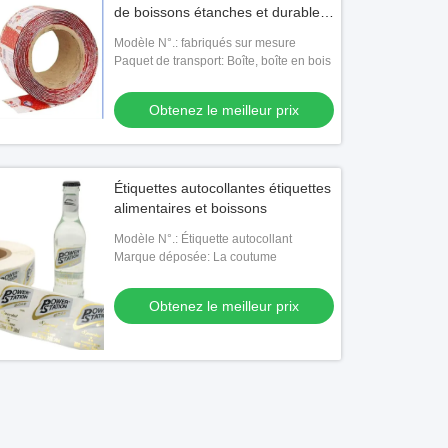
de boissons étanches et durables
Tailles et formes personnalisées
Modèle N°.: fabriqués sur mesure
Impression d'approvisionnement
Paquet de transport: Boîte, boîte en bois
direct Temps de livraison rapide
99,9% de satisfaction du client
Obtenez le meilleur prix
Compétitive
Étiquettes autocollantes étiquettes
alimentaires et boissons
Modèle N°.: Étiquette autocollant
Marque déposée: La coutume
Obtenez le meilleur prix