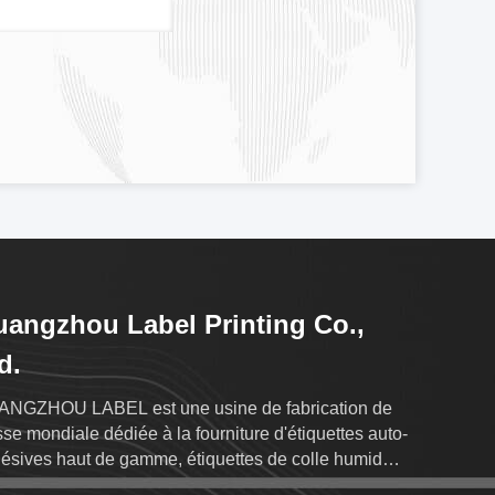
angzhou Label Printing Co.,
d.
NGZHOU LABEL est une usine de fabrication de
sse mondiale dédiée à la fourniture d'étiquettes auto-
ésives haut de gamme, étiquettes de colle humide,
quette à manches rétrécissantes