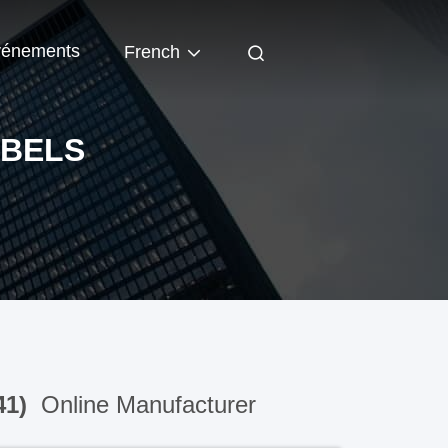
énements
French
ABELS
41)
Online Manufacturer