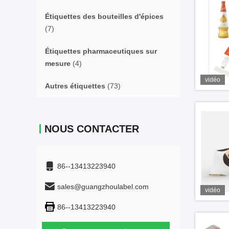
Étiquettes des bouteilles d'épices
(7)
Étiquettes pharmaceutiques sur
mesure
(4)
vidéo
Autres étiquettes
(73)
NOUS CONTACTER
86--13413223940
sales@guangzhoulabel.com
vidéo
86--13413223940