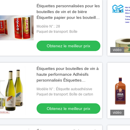
Étiquettes personnalisées pour les
bouteilles de vin et de bière
Étiquette papier pour les bouteilles
de boissons
Modèle N°.: 28
Paquet de transport: Boîte
Obtenez le meilleur prix
vidéo
Étiquettes pour bouteilles de vin à
haute performance Adhésifs
personnalisés Étiquettes
autocollants pour étiquettes
Modèle N°.: Étiquette autoadhésive
Paquet de transport: Boîte de carton
Obtenez le meilleur prix
vidéo