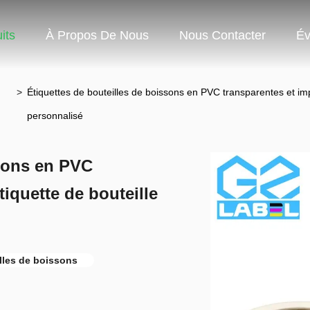
its
À Propos De Nous
Nous Contacter
Év
>
Étiquettes de bouteilles de boissons en PVC transparentes et im
personnalisé
ssons en PVC
iquette de bouteille
illes de boissons