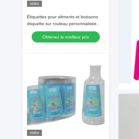
vidéo
Étiquettes pour aliments et boissons
étiquette sur rouleau personnalisée
application unique
Obtenez le meilleur prix
vidéo