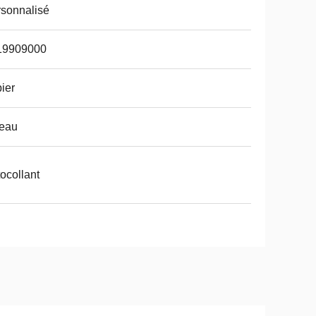
sonnalisé
19909000
ier
'eau
ocollant