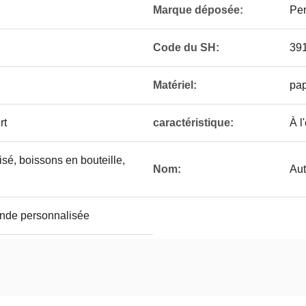
Marque déposée:
Per
Code du SH:
39
Matériel:
pap
rt
caractéristique:
À l
sé, boissons en bouteille,
Nom:
Aut
nde personnalisée