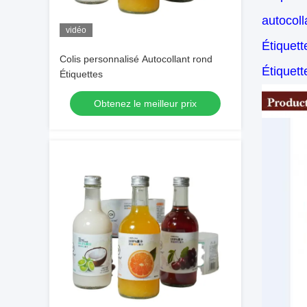
autocoll
vidéo
Étiquett
Colis personnalisé Autocollant rond
Étiquett
Étiquettes
Obtenez le meilleur prix