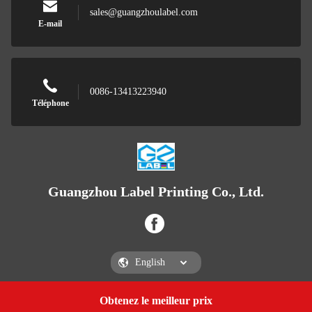
sales@guangzhoulabel.com
E-mail
0086-13413223940
Téléphone
Guangzhou Label Printing Co., Ltd.
Obtenez le meilleur prix
Get a Quote
Guangzhou Label Printing Co., Ltd.