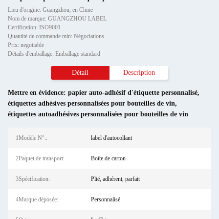
Lieu d'origine: Guangzhou, en Chine
Nom de marque: GUANGZHOU LABEL
Certification: ISO9001
Quantité de commande min: Négociations
Prix: negotiable
Détails d'emballage: Emballage standard
Détail
Description
Mettre en évidence:
papier auto-adhésif d'étiquette personnalisé
,
étiquettes adhésives personnalisées pour bouteilles de vin
,
étiquettes autoadhésives personnalisées pour bouteilles de vin
1Modèle N°.:
label d'autocollant
2Paquet de transport:
Boîte de carton
3Spécification:
Plié, adhérent, parfait
4Marque déposée:
Personnalisé