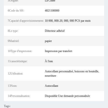
5Origine:
La Chine
6Code du SH:
4821100000
7Capacité d'approvisionnement:
10 000, 000-20, 000, 000 PCS par mois
8Le type:
Détecteur adhésif
9Matériel:
papier
10Type d'impression:
Impression par transfert
11caractéristique:
À l'eau
Autocollant personnalisé, boissons en bouteille,
12Utilisation:
nourriture
13Nom:
Autocollant
14Personnalisation:
Disponible Une demande personnalisée
Tags: