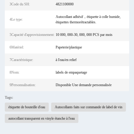
3Code du SH:
4821100000
Autocollant adhésif，étiquette à colle humide,
4Le type:
étiquettes thermorétractables.
5Capacité d'approvisionnement:
10 000, 000-30, 000, 000 PCS par mois
6Matériel:
Papeterie/plastique
7Caractéristique:
à l'eau/en relief
8Nom:
labels de empaquetage
9Personnalisation:
Disponible Une demande personnalisée
Tags:
étiquette de bouteille d'eau
Autocollants faits sur commande de label de vin
autocollant transparent en vinyle étanche à l'eau