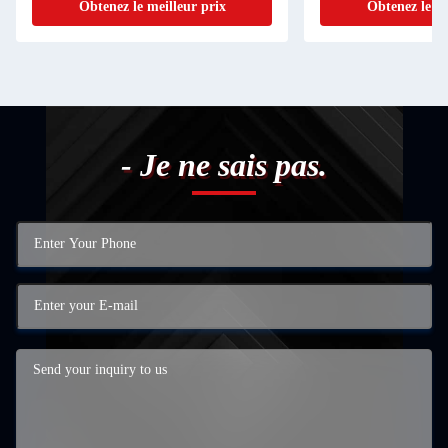
Obtenez le meilleur prix
Obtenez le me
- Je ne sais pas.