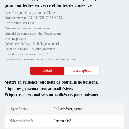
pour bouteilles en verre et boîtes de conserve
Lieu d'origine: Guangzhou, en Chine
Nom de marque: GUANGZHOU LABEL
Certification: ISO9001
Numéro de modèle: Personnalisé
Quantité de commande min: Négociations
Prix: negotiable
Détails d'emballage: Emballage standard
Délai de livraison: 15 jours ouvrables
Conditions de paiement: T/T, L/C,
Capacité d'approvisionnement: 3 à 5 millions par jour
Détail
Description
Mettre en évidence:
étiquette de bouteille de boissons
,
étiquettes personnalisées autoadhésives
,
Étiquettes personnalisées autoadhésives pour boissons
1Spécification:
Plié, adhérent, parfait
2Marque déposée:
Personnalisé