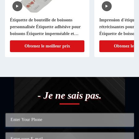
Étiquette de bouteille de boissons
Impression d'étiquet
personnalisée Étiquette adhésive pour
rétrécissantes pour di
boissons Étiquette imperméable et
Étiquette de boissons
durable pour le jus de bière et plus
Obtenez le meilleur prix
Obtenez le me
- Je ne sais pas.