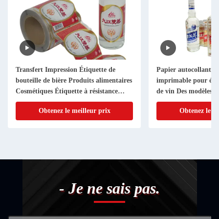
Transfert Impression Étiquette de
Papier autocollant t
bouteille de bière Produits alimentaires
imprimable pour étiq
Cosmétiques Étiquette à résistance
de vin Des modèles e
humide
personnalisés disponi
Obtenez le meilleur prix
Obtenez le me
- Je ne sais pas.